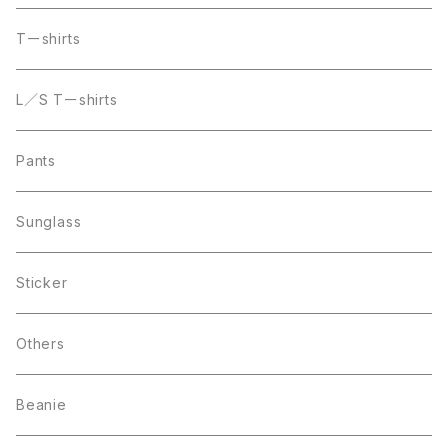
Tーshirts
L／S Tーshirts
Pants
Sunglass
Sticker
Others
Beanie