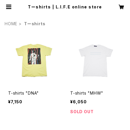
Tーshirts | L.I.F.E online store
HOME
Tーshirts
T-shirts "DNA"
T-shirts "MHW"
¥7,150
¥6,050
SOLD OUT