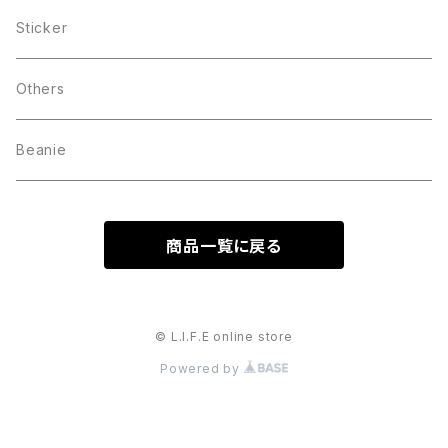
Sticker
Others
Beanie
商品一覧に戻る
© L.I.F.E online store
Powered by