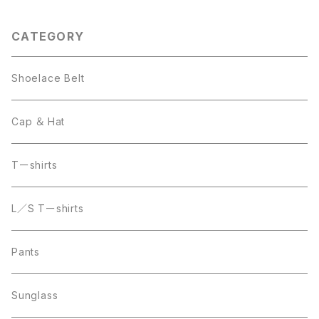
CATEGORY
Shoelace Belt
Cap ＆ Hat
Tーshirts
L／S Tーshirts
Pants
Sunglass