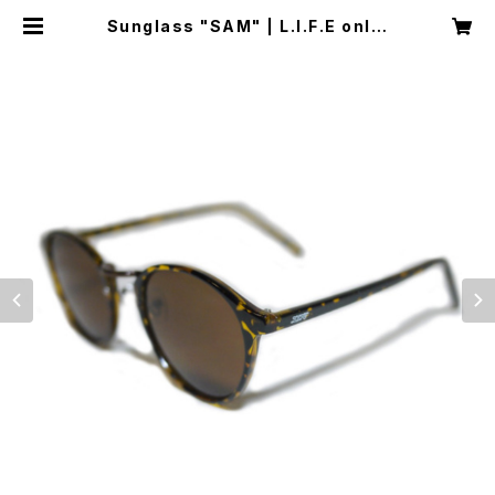
Sunglass "SAM" | L.I.F.E onlin
e store