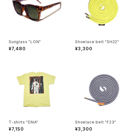
Sunglass "LON"
Shoelace belt "SH22"
¥7,480
¥3,300
T-shirts "DNA"
Shoelace belt "F23"
¥7,150
¥3,300