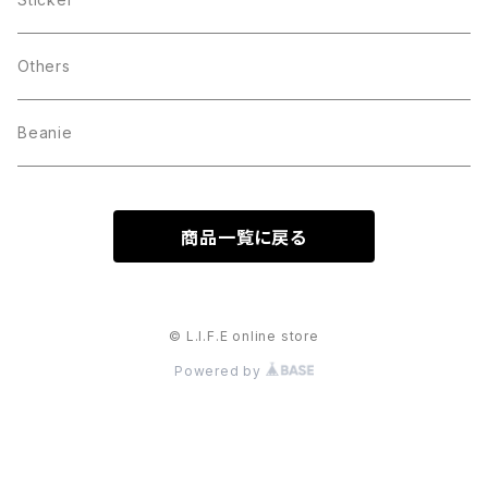
Others
Beanie
商品一覧に戻る
© L.I.F.E online store
Powered by