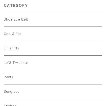
CATEGORY
Shoelace Belt
Cap ＆ Hat
Tーshirts
L／S Tーshirts
Pants
Sunglass
Sticker