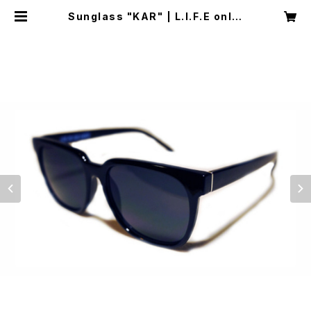
Sunglass "KAR" | L.I.F.E onlin
e store