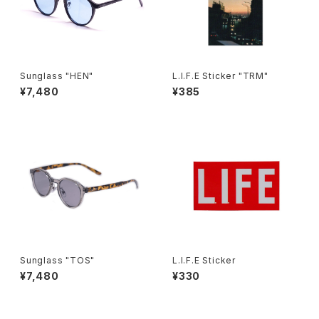
Sunglass "HEN"
L.I.F.E Sticker "TRM"
¥7,480
¥385
Sunglass "TOS"
L.I.F.E Sticker
¥7,480
¥330